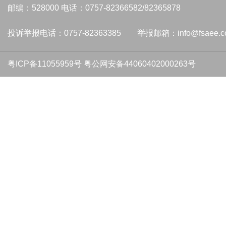
邮编：528000 电话：0757-82366582/82365878
投诉举报电话：0757-82363385 举报邮箱：info@fsaee.c
粤ICP备11055959号
粤公网安备44060402000263号